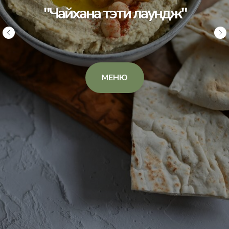
"Чайхана тэти лаундж"
МЕНЮ