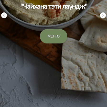
"Чайхана тэти лаундж"
МЕНЮ