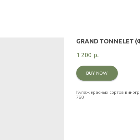
GRAND TONNELET (
1 200
р.
BUY NOW
Купаж красных сортов виногр
750