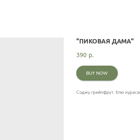
"ПИКОВАЯ ДАМА"
390
р.
BUY NOW
Соджу грейпфрут, блю курасао