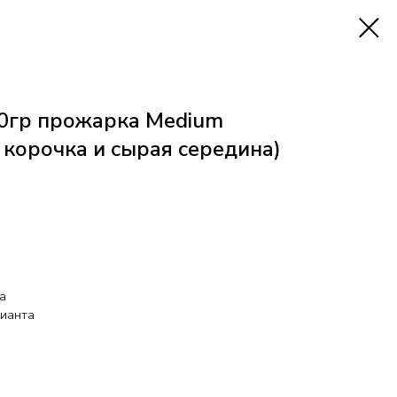
00гр прожарка Medium
корочка и сырая середина)
а
цианта